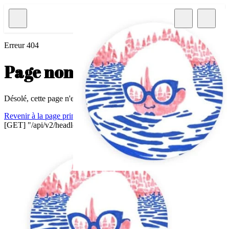
Erreur 404
Page non trouvée.
Désolé, cette page n'existe plus.
Revenir à la page principale
→
[GET] "/api/v2/headless/products/prod_4xUQqV5IGoRVTQ": 404